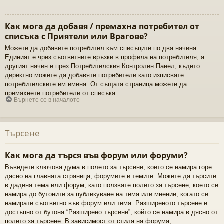
Как мога да добавя / премахна потребител от
списъка с Приятели или Врагове?
Можете да добавите потребител към списъците по два начина.
Единият е чрез съответните връзки в профила на потребителя, а
другият начин е през Потребителския Контролен Панел, където
директно можете да добавяте потребители като изписвате
потребителските им имена. От същата страница можете да
премахнете потребители от списъка.
Върнете се в началото
Търсене
Как мога да търся във форум или форуми?
Въведете ключова дума в полето за търсене, което се намира горе
дясно на главната страница, форумите и темите. Можете да търсите
в дадена тема или форум, като ползвате полето за търсене, което се
намира до бутоните за публикуване на тема или мнение, когато се
намирате съответно във форум или тема. Разширеното търсене е
достъпно от бутона “Разширено търсене”, който се намира в дясно от
полето за търсене. В зависимост от стила на форума,