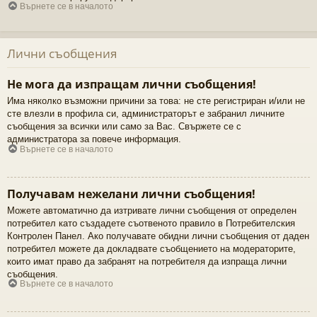
Върнете се в началото
Лични съобщения
Не мога да изпращам лични съобщения!
Има няколко възможни причини за това: не сте регистриран и/или не
сте влезли в профила си, администраторът е забранил личните
съобщения за всички или само за Вас. Свържете се с
администратора за повече информация.
Върнете се в началото
Получавам нежелани лични съобщения!
Можете автоматично да изтривате лични съобщения от определен
потребител като създадете съотвеното правило в Потребителския
Контролен Панел. Ако получавате обидни лични съобщения от даден
потребител можете да докладвате съобщението на модераторите,
които имат право да забранят на потребителя да изпраща лични
съобщения.
Върнете се в началото