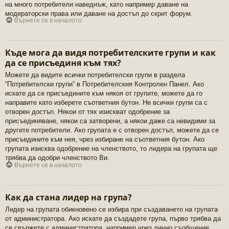
на много потребители наведнъж, като например даване на
модераторски права или даване на достъп до скрит форум.
Върнете се в началото
Къде мога да видя потребителските групи и как
да се присъединя към тях?
Можете да видите всички потребителски групи в раздела
“Потребителски групи” в Потребителския Контролен Панел. Ако
искате да се присъедините към някоя от групите, можете да го
направите като изберете съответния бутон. Не всички групи са с
отворен достъп. Някои от тях изискват одобрение за
присъединяване, някои са затворени, а някои даже са невидими за
другите потребители. Ако групата е с отворен достъп, можете да се
присъедините към нея, чрез избиране на съответния бутон. Ако
групата изисква одобрение на членството, то лидера на групата ще
трябва да одобри членството Ви.
Върнете се в началото
Как да стана лидер на група?
Лидер на групата обикновено се избира при създаването на групата
от администратора. Ако искате да създадете група, първо трябва да
се свържете с администратора, например чрез лично съобщение.