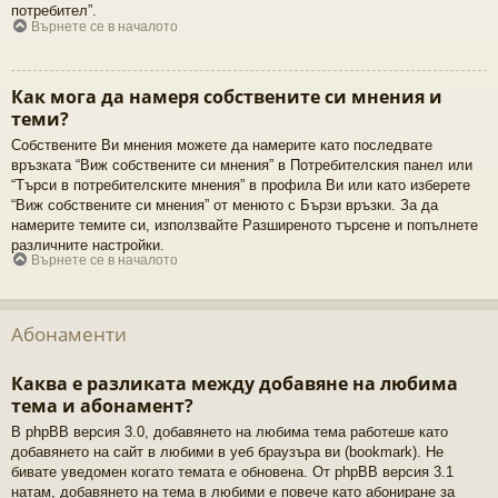
потребител”.
Върнете се в началото
Как мога да намеря собствените си мнения и
теми?
Собствените Ви мнения можете да намерите като последвате
връзката “Виж собствените си мнения” в Потребителския панел или
“Търси в потребителските мнения” в профила Ви или като изберете
“Виж собствените си мнения” от менюто с Бързи връзки. За да
намерите темите си, използвайте Разширеното търсене и попълнете
различните настройки.
Върнете се в началото
Абонаменти
Каква е разликата между добавяне на любима
тема и абонамент?
В phpBB версия 3.0, добавянето на любима тема работеше като
добавянето на сайт в любими в уеб браузъра ви (bookmark). Не
бивате уведомен когато темата е обновена. От phpBB версия 3.1
натам, добавянето на тема в любими е повече като абониране за