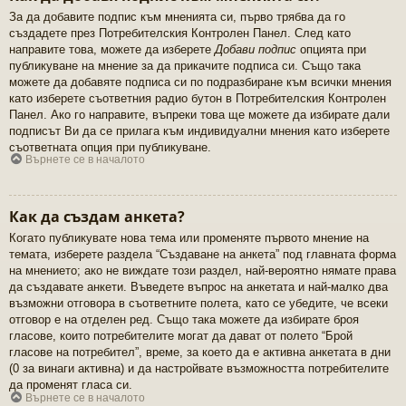
За да добавите подпис към мненията си, първо трябва да го
създадете през Потребителския Контролен Панел. След като
направите това, можете да изберете
Добави подпис
опцията при
публикуване на мнение за да прикачите подписа си. Също така
можете да добавяте подписа си по подразбиране към всички мнения
като изберете съответния радио бутон в Потребителския Контролен
Панел. Ако го направите, въпреки това ще можете да избирате дали
подписът Ви да се прилага към индивидуални мнения като изберете
съответната опция при публикуване.
Върнете се в началото
Как да създам анкета?
Когато публикувате нова тема или променяте първото мнение на
темата, изберете раздела “Създаване на анкета” под главната форма
на мнението; ако не виждате този раздел, най-вероятно нямате права
да създавате анкети. Въведете въпрос на анкетата и най-малко два
възможни отговора в съответните полета, като се убедите, че всеки
отговор е на отделен ред. Също така можете да избирате броя
гласове, които потребителите могат да дават от полето “Брой
гласове на потребител”, време, за което да е активна анкетата в дни
(0 за винаги активна) и да настройвате възможността потребителите
да променят гласа си.
Върнете се в началото