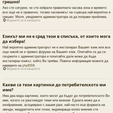
грешно!
Ако сте сигурни, че сте избрали правилната часова зона и времето
все още не е правилно, тогава часовникът на сървъра най-вероятно е
грешен. Моля, уведомете администратора за да поправи проблема.
Върнете се в началото
Езикът ми не е сред тези в списъка, от които мога
да избера!
Най вероятно администраторът не е инсталирал Вашият език или все
още никой не е превел форума на Вашият език. Опитайте се да се
свържете с администратора и попитайте дали може да бъде
инсталиран езикът, който Ви трябва. Повече информация можете да
намерите на
phpBB
®.
Върнете се в началото
Какви са тези картинки до потребителското ми
име?
Има два вида картинки, които могат да бъдат до потребителското Ви
име, когато се разглеждат теми или мнения. Едната може да е
изображение, асоциирано с вашия ранг, най-често във формата на
звезди, квадратчета или точки, индикиращи колко мнения сте