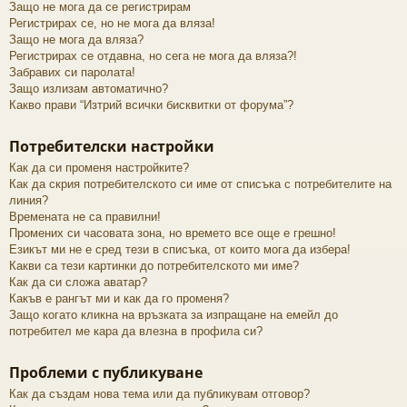
Защо не мога да се регистрирам
Регистрирах се, но не мога да вляза!
Защо не мога да вляза?
Регистрирах се отдавна, но сега не мога да вляза?!
Забравих си паролата!
Защо излизам автоматично?
Какво прави “Изтрий всички бисквитки от форума”?
Потребителски настройки
Как да си променя настройките?
Как да скрия потребителското си име от списъка с потребителите на
линия?
Времената не са правилни!
Промених си часовата зона, но времето все още е грешно!
Езикът ми не е сред тези в списъка, от които мога да избера!
Какви са тези картинки до потребителското ми име?
Как да си сложа аватар?
Какъв е рангът ми и как да го променя?
Защо когато кликна на връзката за изпращане на емейл до
потребител ме кара да влезна в профила си?
Проблеми с публикуване
Как да създам нова тема или да публикувам отговор?