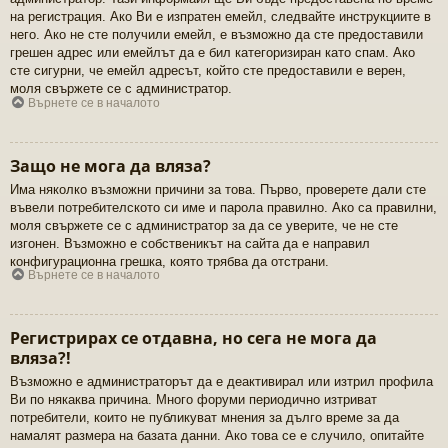
на регистрация. Ако Ви е изпратен емейл, следвайте инструкциите в
него. Ако не сте получили емейл, е възможно да сте предоставили
грешен адрес или емейлът да е бил категоризиран като спам. Ако
сте сигурни, че емейл адресът, който сте предоставили е верен,
моля свържете се с администратор.
Върнете се в началото
Защо не мога да вляза?
Има няколко възможни причини за това. Първо, проверете дали сте
въвели потребителското си име и парола правилно. Ако са правилни,
моля свържете се с администратор за да се уверите, че не сте
изгонен. Възможно е собственикът на сайта да е направил
конфигурационна грешка, която трябва да отстрани.
Върнете се в началото
Регистрирах се отдавна, но сега не мога да
вляза?!
Възможно е администраторът да е деактивирал или изтрил профила
Ви по някаква причина. Много форуми периодично изтриват
потребители, които не публикуват мнения за дълго време за да
намалят размера на базата данни. Ако това се е случило, опитайте