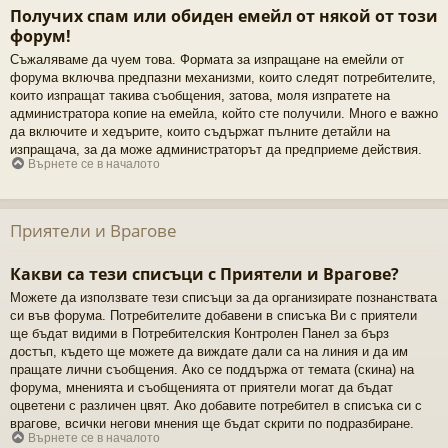
Получих спам или обиден емейл от някой от този
форум!
Съжаляваме да чуем това. Формата за изпращане на емейли от
форума включва предпазни механизми, които следят потребителите,
които изпращат такива съобщения, затова, моля изпратете на
администратора копие на емейла, който сте получили. Много е важно
да включите и хедърите, които съдържат пълните детайли на
изпращача, за да може администраторът да предприеме действия.
Върнете се в началото
Приятели и Врагове
Какви са тези списъци с Приятели и Врагове?
Можете да използвате тези списъци за да организирате познанствата
си във форума. Потребителите добавени в списъка Ви с приятели
ще бъдат видими в Потребителския Контролен Панел за бърз
достъп, където ще можете да виждате дали са на линия и да им
пращате лични съобщения. Ако се поддържа от темата (скина) на
форума, мненията и съобщенията от приятели могат да бъдат
оцветени с различен цвят. Ако добавите потребител в списъка си с
врагове, всички негови мнения ще бъдат скрити по подразбиране.
Върнете се в началото