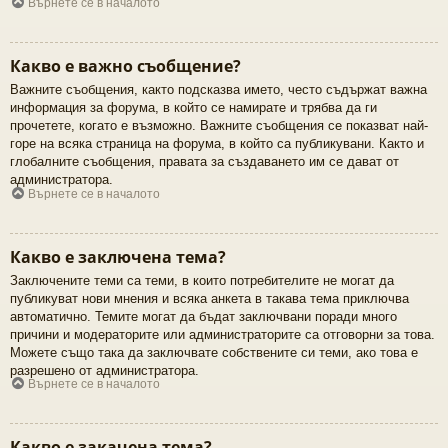
Върнете се в началото
Какво е важно съобщение?
Важните съобщения, както подсказва името, често съдържат важна
информация за форума, в който се намирате и трябва да ги
прочетете, когато е възможно. Важните съобщения се показват най-
горе на всяка страница на форума, в който са публикувани. Както и
глобалните съобщения, правата за създаването им се дават от
администратора.
Върнете се в началото
Какво е заключена тема?
Заключените теми са теми, в които потребителите не могат да
публикуват нови мнения и всяка анкета в такава тема приключва
автоматично. Темите могат да бъдат заключвани поради много
причини и модераторите или администраторите са отговорни за това.
Можете също така да заключвате собствените си теми, ако това е
разрешено от администратора.
Върнете се в началото
Какво е закачена тема?