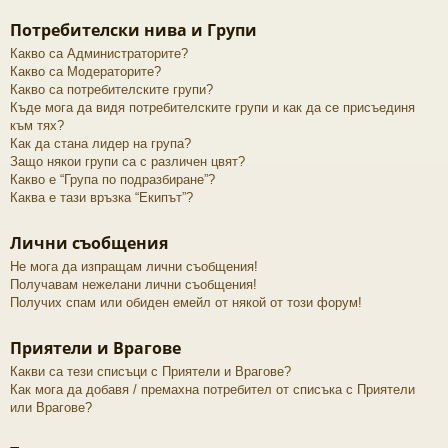
Потребителски нива и Групи
Какво са Администраторите?
Какво са Модераторите?
Какво са потребителските групи?
Къде мога да видя потребителските групи и как да се присъединя
към тях?
Как да стана лидер на група?
Защо някои групи са с различен цвят?
Какво е “Група по подразбиране”?
Каква е тази връзка “Екипът”?
Лични съобщения
Не мога да изпращам лични съобщения!
Получавам нежелани лични съобщения!
Получих спам или обиден емейл от някой от този форум!
Приятели и Врагове
Какви са тези списъци с Приятели и Врагове?
Как мога да добавя / премахна потребител от списъка с Приятели
или Врагове?