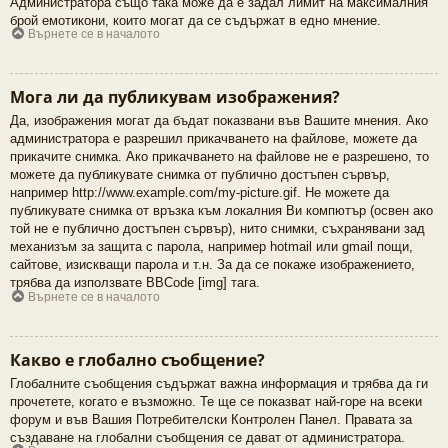
Администратора също така може да е задал лимит на максималния
брой емотикони, които могат да се съдържат в едно мнение.
Върнете се в началото
Мога ли да публикувам изображения?
Да, изображения могат да бъдат показвани във Вашите мнения. Ако
администратора е разрешил прикачването на файлове, можете да
прикачите снимка. Ако прикачването на файлове не е разрешено, то
можете да публикувате снимка от публично достъпен сървър,
например http://www.example.com/my-picture.gif. Не можете да
публикувате снимка от връзка към локалния Ви компютър (освен ако
той не е публично достъпен сървър), нито снимки, съхранявани зад
механизъм за защита с парола, например hotmail или gmail пощи,
сайтове, изискващи парола и т.н. За да се покаже изображението,
трябва да използвате BBCode [img] тага.
Върнете се в началото
Какво е глобално съобщение?
Глобалните съобщения съдържат важна информация и трябва да ги
прочетете, когато е възможно. Те ще се показват най-горе на всеки
форум и във Вашия Потребителски Контролен Панел. Правата за
създаване на глобални съобщения се дават от администратора.