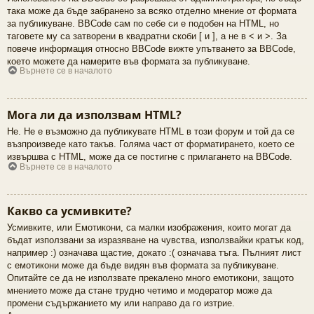
така може да бъде забранено за всяко отделно мнение от формата
за публикуване. BBCode сам по себе си е подобен на HTML, но
таговете му са затворени в квадратни скоби [ и ], а не в < и >. За
повече информация относно BBCode вижте упътването за BBCode,
което можете да намерите във формата за публикуване.
Върнете се в началото
Мога ли да използвам HTML?
Не. Не е възможно да публикувате HTML в този форум и той да се
възпроизведе като такъв. Голяма част от форматирането, което се
извършва с HTML, може да се постигне с прилагането на BBCode.
Върнете се в началото
Какво са усмивките?
Усмивките, или Емотикони, са малки изображения, които могат да
бъдат използвани за изразяване на чувства, използвайки кратък код,
например :) означава щастие, докато :( означава тъга. Пълният лист
с емотикони може да бъде видян във формата за публикуване.
Опитайте се да не използвате прекалено много емотикони, защото
мнението може да стане трудно четимо и модератор може да
промени съдържанието му или направо да го изтрие.