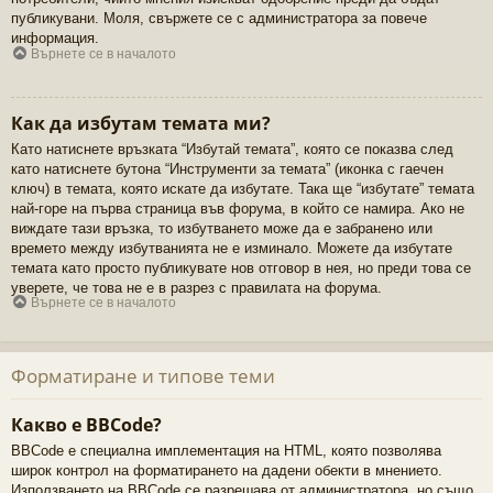
публикувани. Моля, свържете се с администратора за повече
информация.
Върнете се в началото
Как да избутам темата ми?
Като натиснете връзката “Избутай темата”, която се показва след
като натиснете бутона “Инструменти за темата” (иконка с гаечен
ключ) в темата, която искате да избутате. Така ще “избутате” темата
най-горе на първа страница във форума, в който се намира. Ако не
виждате тази връзка, то избутването може да е забранено или
времето между избутванията не е изминало. Можете да избутате
темата като просто публикувате нов отговор в нея, но преди това се
уверете, че това не е в разрез с правилата на форума.
Върнете се в началото
Форматиране и типове теми
Какво е BBCode?
BBCode е специална имплементация на HTML, която позволява
широк контрол на форматирането на дадени обекти в мнението.
Използването на BBCode се разрешава от администратора, но също