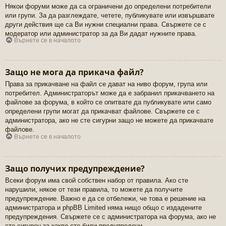
Някои форуми може да са ограничени до определени потребители
или групи. За да разглеждате, четете, публикувате или извършвате
други действия ще са Ви нужни специални права. Свържете се с
модератор или администратор за да Ви дадат нужните права.
Върнете се в началото
Защо не мога да прикача файл?
Права за прикачване на файл се дават на ниво форум, група или
потребител. Администраторът може да е забранил прикачването на
файлове за форума, в който се опитвате да публикувате или само
определени групи могат да прикачват файлове. Свържете се с
администратора, ако не сте сигурни защо не можете да прикачвате
файлове.
Върнете се в началото
Защо получих предупреждение?
Всеки форум има свой собствен набор от правила. Ако сте
нарушили, някое от тези правила, то можете да получите
предупреждение. Важно е да се отбележи, че това е решение на
администратора и phpBB Limited няма нищо общо с издадените
предупреждения. Свържете се с администратора на форума, ако не
сте сигурен за какво сте били предупредени.