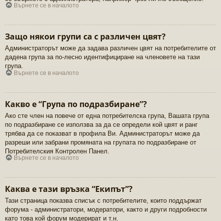
Върнете се в началото
Защо някои групи са с различен цвят?
Администраторът може да задава различен цвят на потребителите от
дадена група за по-лесно идентифициране на членовете на тази
група.
Върнете се в началото
Какво е “Група по подразбиране”?
Ако сте член на повече от една потребителска група, Вашата група
по подразбиране се използва за да се определи кой цвят и ранг
трябва да се показват в профила Ви. Администраторът може да
разреши или забрани промяната на групата по подразбиране от
Потребителския Контролен Панел.
Върнете се в началото
Каква е тази връзка “Екипът”?
Тази страница показва списък с потребителите, които поддържат
форума - администратори, модератори, както и други подробности
като това кой форум модерират и т.н.