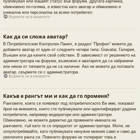
публикувал или Вашият статус във форума. Другата картинка,
обикновено по-голяма, е известна като аватар и обикновено е
уникална или персонална за всеки потребител.
Върнете се в началото
Как да си сложа аватар?
В Потребителския Контролен Панел, в раздел “Профил” можете да
добавите аватар от един от следните четири типа: Gravatar, Галерия,
Външен или да качите свой собствен. В зависимост от решението на
администратора на форума, възможно е аватарите да са забранени
или някои от типовете да не са налични. Ако не можете да ползвате
аватар, свържете се с администратора.
Върнете се в началото
Какъв е рангът ми и как да го променя?
Ранговете, които се появяват под потребителското Ви име, показват
броя на мненията, които сте публикували или идентифицират дадени
потребители, например модератори или администратори.
Обикновено, не можете директно да промените имената на
ранговете, тъй като те се определят от администратора. Моля, не
злоупотребявайте, като публикувате ненужни мнения само и само да
увеличите ранга си. Повечето форуми не толерират това и