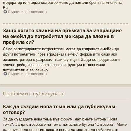
модератор или администратор може да намали броят на мненията
Ви.
Върнете се в началото
Защо когато кликна на връзката за изпращане
на емейл до потребител ме кара да влезна в
профила си?
Само регистрираните потребители могат да изпращат емейли до
други потребители през вградената емейл форма и то само ако
администратора е разрешил тази функция. За да се предотврати
злоупотреба, използването на тази функция от анонимни
потребители е забранено.
Върнете се в началото
Проблеми с публикуване
Как да създам нова тема или да публикувам
отговор?
За да създадете нова тема във форум, натиснете бутона "Нова
тема". За да отговорите на тема, натиснете бутона "Отговори". Може
да е нужно да се регистрирате преди да можете да публикувате