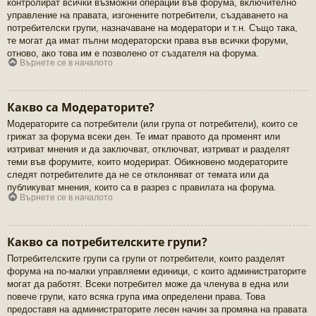
контролират всички възможни операции във форума, включително
управление на правата, изгонените потребители, създаването на
потребителски групи, назначаване на модератори и т.н. Също така,
те могат да имат пълни модераторски права във всички форуми,
отново, ако това им е позволено от създателя на форума.
Върнете се в началото
Какво са Модераторите?
Модераторите са потребители (или група от потребители), които се
грижат за форума всеки ден. Те имат правото да променят или
изтриват мнения и да заключват, отключват, изтриват и разделят
теми във форумите, които модерират. Обикновено модераторите
следят потребителите да не се отклоняват от темата или да
публикуват мнения, които са в разрез с правилата на форума.
Върнете се в началото
Какво са потребителските групи?
Потребителските групи са групи от потребители, които разделят
форума на по-малки управляеми единици, с които администраторите
могат да работят. Всеки потребител може да членува в една или
повече групи, като всяка група има определени права. Това
предоставя на администраторите лесен начин за промяна на правата