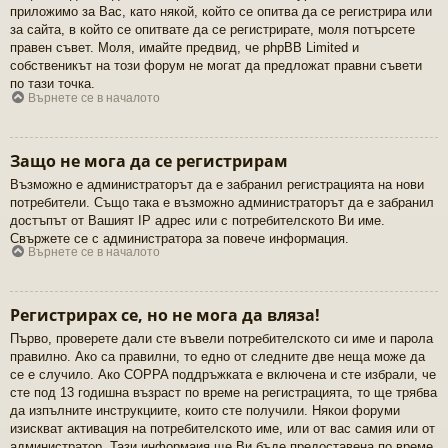
приложимо за Вас, като някой, който се опитва да се регистрира или
за сайта, в който се опитвате да се регистрирате, моля потърсете
правен съвет. Моля, имайте предвид, че phpBB Limited и
собственикът на този форум не могат да предложат правни съвети
по тази точка.
Върнете се в началото
Защо не мога да се регистрирам
Възможно е администраторът да е забранил регистрацията на нови
потребители. Също така е възможно администраторът да е забранил
достъпът от Вашият IP адрес или с потребителското Ви име.
Свържете се с администратора за повече информация.
Върнете се в началото
Регистрирах се, но не мога да вляза!
Първо, проверете дали сте въвели потребителското си име и парола
правилно. Ако са правилни, то едно от следните две неща може да
се е случило. Ако COPPA поддръжката е включена и сте избрали, че
сте под 13 годишна възраст по време на регистрацията, то ще трябва
да изпълните инструкциите, които сте получили. Някои форуми
изискват активация на потребителското име, или от вас самия или от
администратор. Тази информаия ще Ви бъде предоставена по време