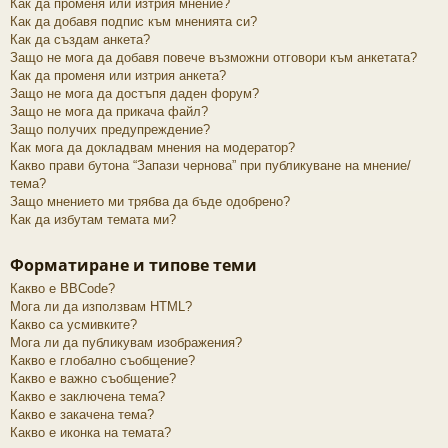
Как да променя или изтрия мнение?
Как да добавя подпис към мненията си?
Как да създам анкета?
Защо не мога да добавя повече възможни отговори към анкетата?
Как да променя или изтрия анкета?
Защо не мога да достъпя даден форум?
Защо не мога да прикача файл?
Защо получих предупреждение?
Как мога да докладвам мнения на модератор?
Какво прави бутона “Запази чернова” при публикуване на мнение/
тема?
Защо мнението ми трябва да бъде одобрено?
Как да избутам темата ми?
Форматиране и типове теми
Какво е BBCode?
Мога ли да използвам HTML?
Какво са усмивките?
Мога ли да публикувам изображения?
Какво е глобално съобщение?
Какво е важно съобщение?
Какво е заключена тема?
Какво е закачена тема?
Какво е иконка на темата?