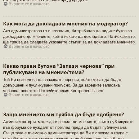
Върнете се в началото
Как мога да докладвам мнения на модератор?
Ако администратора го е позволил, би трябвало да видите бутон за
докладване до мнението, което искате да докладвате. Натискайки го,
ще трябва да следвате указаните стъпки за да докладвате мнението.
Върнете се в началото
Какво прави бутона “Запази чернова” при
публикуване на мнение/тема?
Той Ви позволява да запазвате чернови, който могат да бъдат
довършени и публикувани по-късно. За да заредите записана
чернова, посетете Потребителския Контролен Панел.
Върнете се в началото
Защо мнението ми трябва да бъде одобрено?
Администраторът може да е решил, че мненията, които публикувате
във форума се нуждаят от преглед преди да бъдат публикувани.
Също така е възможно администратора да Ви е сложил в група с
потребители, чиито мнения изискват одобрение преди да бъдат