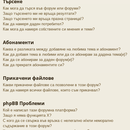
Търсене
Как мога да търся във форум или форуми?
Защо търсенето ми не връща резултати?
Защо търсенето ми връща празна страница!?
Как да намеря даден потребител?
Как мога да намеря собствените си мнения и теми?
Абонаменти
Каква е разликата между добавяне на любима тема и абонамент?
Как да добавя тема в любими или да се абонирам за дадена тема(и)?
Как да се абонирам за даден форум(и)?
Как да прекратя абонаментите си?
Прикачени файлове
Какви прикачени файлове са позволени в този форум?
Как да намеря всички файлове, които съм прикачвал?
phpBB Проблеми
Кой е написал тази форумна платформа?
Защо я няма функцията X?
С кого да се свържа във връзка с нелегално и/или неморално
съдържание в този форум?