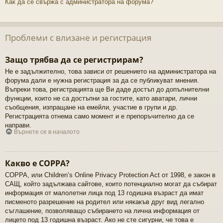
Как да се свържа с администратора на форума?
Проблеми с влизане и регистрация
Защо трябва да се регистрирам?
Не е задължително, това зависи от решението на администратора на
форума дали е нужна регистрация за да се публикуват мнения.
Въпреки това, регистрацията ще Ви даде достъп до допълнителни
функции, които не са достъпни за гостите, като аватари, лични
съобщения, изпращане на емейли, участие в групи и др.
Регистрацията отнема само момент и е препоръчително да се
направи.
Върнете се в началото
Какво е COPPA?
COPPA, или Children’s Online Privacy Protection Act от 1998, е закон в
САЩ, който задължава сайтове, които потенциално могат да събират
информация от малолетни лица под 13 годишна възраст да имат
писменото разрешение на родител или някакъв друг вид легално
съглашение, позволяващо събирането на лична информация от
лицето под 13 годишна възраст. Ако не сте сигурни, че това е