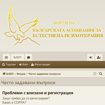
БАЕП
ъ
ор
ле
ег
Търсене
Влез
Регистрация
рз
ум
з
ис
Т
БАЕП
Форум
Често задавани въпроси
и
и
тр
ъ
Често задавани въпроси
р
вр
ац
с
Проблеми с влизане и регистрация
ъз
ия
е
Защо трябва да се регистрирам?
ки
н
Какво е COPPA?
е