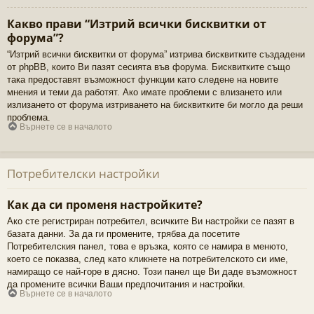
Какво прави “Изтрий всички бисквитки от
форума”?
“Изтрий всички бисквитки от форума” изтрива бисквитките създадени
от phpBB, които Ви пазят сесията във форума. Бисквитките също
така предоставят възможност функции като следене на новите
мнения и теми да работят. Ако имате проблеми с влизането или
излизането от форума изтриването на бисквитките би могло да реши
проблема.
Върнете се в началото
Потребителски настройки
Как да си променя настройките?
Ако сте регистриран потребител, всичките Ви настройки се пазят в
базата данни. За да ги промените, трябва да посетите
Потребителския панел, това е връзка, която се намира в менюто,
което се показва, след като кликнете на потребителското си име,
намиращо се най-горе в дясно. Този панел ще Ви даде възможност
да промените всички Ваши предпочитания и настройки.
Върнете се в началото