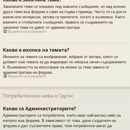
Закачените теми се показват под важните съобщения, но над всички
други теми във форума и само на първа страница. Често те са доста
важни или интересни, затова ги прочетете, когато е възможно. Както
важните и глобалните съобщения, правата за създаването на
закачени теми се дават от администратора.
Върнете се в началото
Какво е иконка на темата?
Иконките на темите са изображения, избрани от автора, които се
добавят към темата за да индикират по някакъв начин съдържанието
й. Възможността за използване на иконки за теми зависи от
администратора на форума.
Върнете се в началото
Потребителски нива и Групи
Какво са Администраторите?
Администраторите са потребители, които имат най-високо ниво на
контрол във форума. В зависимост от това, дали създателя на
форума е дал съответните права, тези потребители могат да