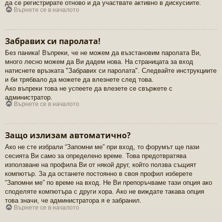
да се регистрирате отново и да участвате активно в дискусиите.
Върнете се в началото
Забравих си паролата!
Без паника! Въпреки, че не можем да възстановим паролата Ви,
много лесно можем да Ви дадем нова. На страницата за вход
натиснете връзката "Забравих си паролата". Следвайте инструкциите
и би трябвало да можете да влезнете след това.
Ако въпреки това не успеете да влезете се свържете с
администратор.
Върнете се в началото
Защо излизам автоматично?
Ако не сте избрали “Запомни ме” при вход, то форумът ще пази
сесията Ви само за определено време. Това предотвратява
използване на профила Ви от някой друг, който ползва същият
компютър. За да останете постоянно в своя профил изберете
“Запомни ме” по време на вход. Не Ви препоръчваме тази опция ако
споделяте компютъра с други хора. Ако не виждате такава опция
това значи, че администратора я е забранил.
Върнете се в началото