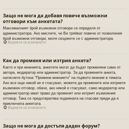
Защо не мога да добавя повече възможни
отговори към анкетата?
Максималният брой възможни отговори се определя от
администратора. Ако мислите, че Ви трябват повече от позволения
брой възможни отговори, моля свържете се с администратора.
Върнете се в началото
Как да променя или изтрия анкета?
Както и при мненията, анкетите могат да бъдат променяни само от
автора, модератор или администратор. За да промените анкета,
натиснете бутона "Промени мнението" на първото мнение в темата.
Ако все още никой не е гласувал, можете да промените или изтриете
възможен отговор, обаче, ако някой е гласувал, само модератор или
администратор имат право да променят или изтрият възможния
отговор. Така се предотвратява подмяната на гласове преди да е
приключила анкетата.
Върнете се в началото
Защо не мога да достъпя даден форум?