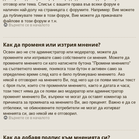
отговор или тема. Списък с вашите права във всеки форум е
наличен най-долу на страницата с форумите. Например: Вие можете
да публикувате теми в този форум, Вие можете да прикачвате
файлове в този форум и т.н.
Върнете се в началото
Как да променя или изтрия мнение?
Освен ако не сте администратор или модератор, можете да
променяте или изтривате само собствените си мнения. Можете да
промените мнението си като натиснете бутона "Промени мнението"
на съответното мнение, понякога този бутон е активен само за
определено време след като е било публикувано мнението. Ако
някой е отговорил на мнението Ви, под него ще се появи мелък текст
с броя пъти, които сте променяли мнението, както и датата и часа;
този текст няма да се появи ако модератор или администратор
променят мнението Ви, въпреки че могат да оставят коментар за
причината за промяната на мнението Ви, ако преценят. Важно е да се
отбележи, че обикновените потребители не могат да изтирват
мненията си, ако някой им е отговорил.
Върнете се в началото
Как да добавя подпис към мненията си?