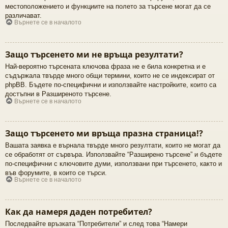
местоположението и функциите на полето за търсене могат да се
различават.
Върнете се в началото
Защо търсенето ми не връща резултати?
Най-вероятно търсената ключова фраза не е била конкретна и е
съдържала твърде много общи термини, които не се индексират от
phpBB. Бъдете по-специфични и използвайте настройките, които са
достъпни в Разширеното търсене.
Върнете се в началото
Защо търсенето ми връща празна страница!?
Вашата заявка е върнала твърде много резултати, които не могат да
се обработят от сървъра. Използвайте “Разширено търсене” и бъдете
по-специфични с ключовите думи, използвани при търсенето, както и
във форумите, в които се търси.
Върнете се в началото
Как да намеря даден потребител?
Последвайте връзката “Потребители” и след това “Намери