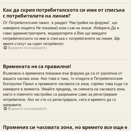
Как да скрия потребителското си име от списъка
с потребителите на линия?
От Потребителския панел, в раздел “Настройки на форума”, ще
намерите опцията
Не показвай кога съм на линия
. Изберете
Да
и
само администраторите, модераторите и Вие ще виждате
потребителското си име в списъка с потребителите на линия. Ще
имате статут на скрит потребител.
Върнете се в началото
Времената не са правилни!
Възможно е времената показани във форума да са от различна от
вашата часова зона. Ако това е така, то отидете в Потребителския
Контролен Панел и променете часовата си зона, спрямо това къде се
намирате в момента. Имайте предвид, че смяната на часовата зона,
както и повечето настройки са разрешени само за регистрирани
потребители. Ако не сте се регистрирали, сега е времето да го
направите.
Върнете се в началото
Промених си часовата зона, но времето все още е