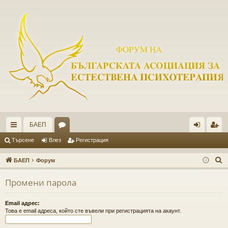
БАЕП
ъ
ор
ле
ег
Търсене
Влез
Регистрация
рз
ум
з
ис
Т
БАЕП
Форум
и
и
тр
ъ
Промени парола
р
вр
ац
с
ъз
ия
Email адрес:
е
Това е email адреса, който сте въвели при регистрацията на акаунт.
ки
н
е