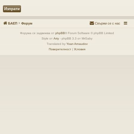
БАЕП
Форум
Свържи се с нас
Форума се задвижва от
phpBB
® Forum Software © phpBB Limited
Style от
Arty
- phpBB 3.3 от MrGaby
Translated by
Yoan Arnaudov
Поверителност
|
Условия