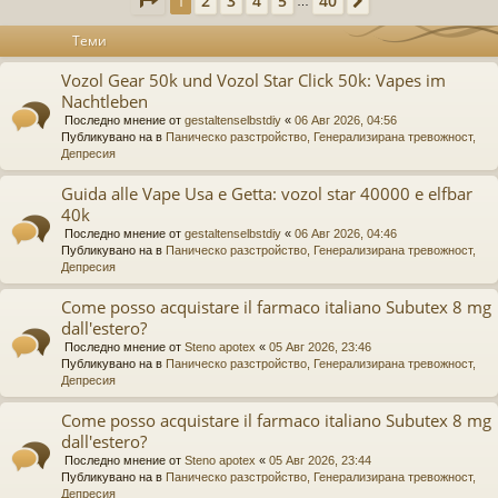
2
3
4
5
40
1
Следваща
…
Теми
Vozol Gear 50k und Vozol Star Click 50k: Vapes im
Nachtleben
Последно мнение от
gestaltenselbstdiy
«
06 Авг 2026, 04:56
Публикувано на в
Паническо разстройство, Генерализирана тревожност,
Депресия
Guida alle Vape Usa e Getta: vozol star 40000 e elfbar
40k
Последно мнение от
gestaltenselbstdiy
«
06 Авг 2026, 04:46
Публикувано на в
Паническо разстройство, Генерализирана тревожност,
Депресия
Come posso acquistare il farmaco italiano Subutex 8 mg
dall'estero?
Последно мнение от
Steno apotex
«
05 Авг 2026, 23:46
Публикувано на в
Паническо разстройство, Генерализирана тревожност,
Депресия
Come posso acquistare il farmaco italiano Subutex 8 mg
dall'estero?
Последно мнение от
Steno apotex
«
05 Авг 2026, 23:44
Публикувано на в
Паническо разстройство, Генерализирана тревожност,
Депресия