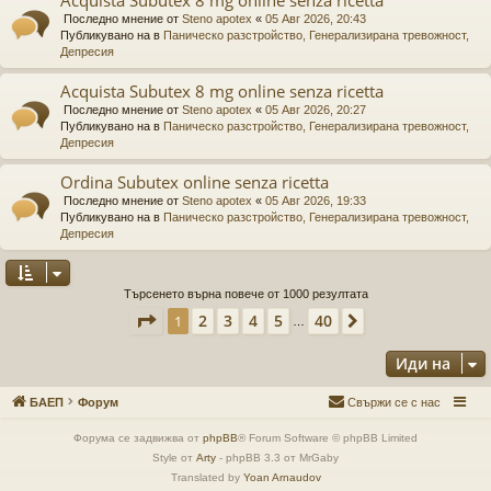
Последно мнение от
Steno apotex
«
05 Авг 2026, 20:43
Публикувано на в
Паническо разстройство, Генерализирана тревожност,
Депресия
Acquista Subutex 8 mg online senza ricetta
Последно мнение от
Steno apotex
«
05 Авг 2026, 20:27
Публикувано на в
Паническо разстройство, Генерализирана тревожност,
Депресия
Ordina Subutex online senza ricetta
Последно мнение от
Steno apotex
«
05 Авг 2026, 19:33
Публикувано на в
Паническо разстройство, Генерализирана тревожност,
Депресия
Търсенето върна повече от 1000 резултата
Страница
1
от
40
2
3
4
5
40
1
Следваща
…
Иди на
БАЕП
Форум
Свържи се с нас
Форума се задвижва от
phpBB
® Forum Software © phpBB Limited
Style от
Arty
- phpBB 3.3 от MrGaby
Translated by
Yoan Arnaudov