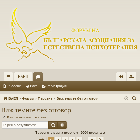
БАЕП
ъ
ор
ле
ег
Търсене
Влез
Регистрация
рз
ум
з
ис
Т
БАЕП
Форум
Търсене
Виж темите без отговор
и
и
тр
ъ
Виж темите без отговор
р
вр
ац
Към разширено търсене
с
ъз
ия
Търсене
Разширено търсене
е
Търсенето върна повече от 1000 резултата
ки
н
Страница
1
от
40
е