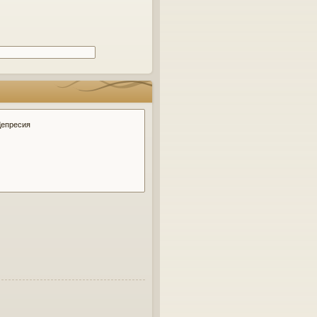
тг
ов
ор
и