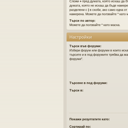
Сложи
+
пред думата, която искаш да 
думата, която не искаш да бъде намере
разделени с
|
в скоби, ако само една от
намерена. Можете да ползвайте * като 
Търси по автор:
Можете да ползвайте * като маска.
Настройки
Търси във форуми:
Избери форум или форуми в които иска
търсите и в под форумите трябва да ма
форуми".
Търсене в под форуми:
Търси в:
Покажи резултатите като:
Сортирай по: