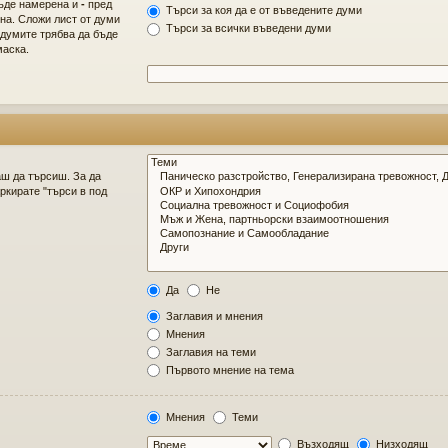
бъде намерена и
-
пред
Търси за коя да е от въведените думи
на. Сложи лист от думи
Търси за всички въведени думи
 думите трябва да бъде
маска.
ш да търсиш. За да
ркирате "търси в под
Да
Не
Заглавия и мнения
Мнения
Заглавия на теми
Първото мнение на тема
Мнения
Теми
Възходящ
Низходящ