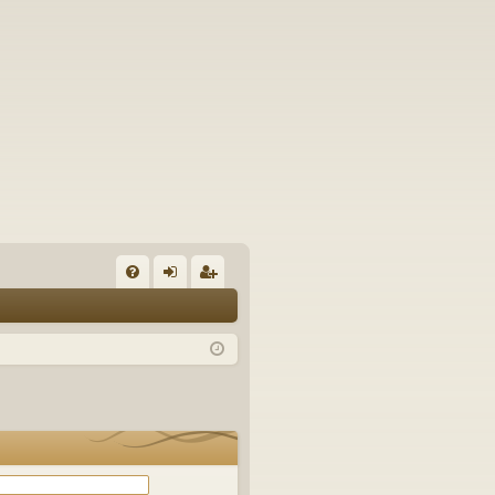
Б
В
ле
ег
ъ
з
ис
пр
тр
ос
ац
и/
ия
О