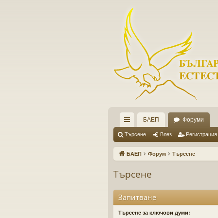
БАЕП
Форуми
ъ
Търсене
Влез
Регистрация
рз
БАЕП
Форум
Търсене
и
Търсене
вр
ъз
Запитване
ки
Търсене за ключови думи: