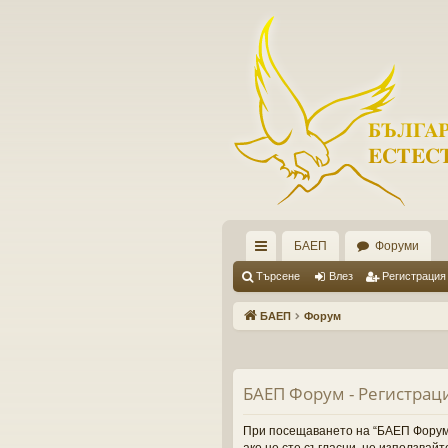
БАЕП
Форуми
ъ
Търсене
Влез
Регистрация
рз
БАЕП
Форум
и
вр
БАЕП Форум - Регистрац
ъз
ки
При посещаването на “БАЕП Форум” (