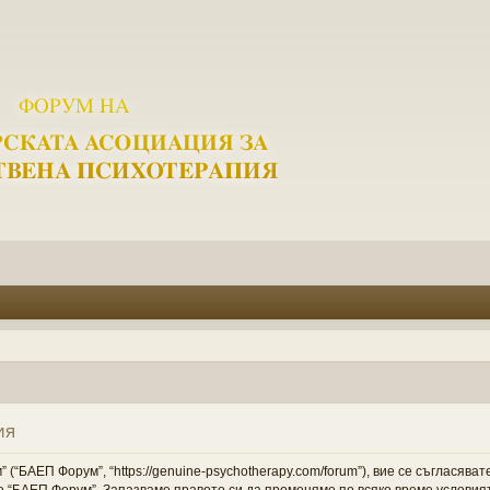
ия
“БАЕП Форум”, “https://genuine-psychotherapy.com/forum”), вие се съгласяват