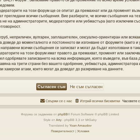
те “БАЕП Форум”. Запазваме правото си да променяме по всяко време условия
ведомим.
одераторите на този форум ще се опитат да премахнат или да променят въз
ат прегледани всички съобщения. Вие разбирате, че всички съобщения на те
а не на администраторите, модераторите или уебмастъра (като изключим съо
отговорност.
груб, неприличен, вулгарен, заплашителен, сексуално-ориентиран или всяка
а доведе до моменталното и постоянното ви изгонване от форумите (както и
са направени всички съобщения се записват и могат да бъдат използвани в так
раторите на този форум имат правото да премахват, променят или заключват
ел одобрявате записването на всяка информация, която въведете, във база д
вяна на трети страни без вашето одобрение, уебмастъра, администратора 
ви хакерски атаки, които могат да доведат до разкриване на данните.
Свържи се с нас
Изтрий всички бисквитки
Часовете с
Форума се задвижва от
phpBB
® Forum Software © phpBB Limited
Style от
Arty
- phpBB 3.3 от MrGaby
Translated by
Yoan Arnaudov
Поверителност
|
Условия