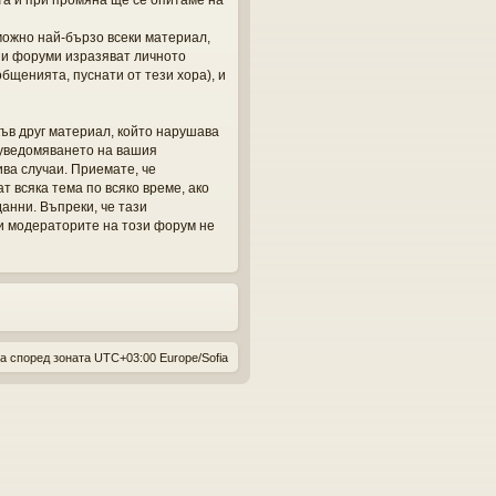
та и при промяна ще се опитаме на
тг
можно най-бързо всеки материал,
ов
зи форуми изразяват личното
бщенията, пуснати от тези хора), и
ор
и
къв друг материал, който нарушава
 уведомяването на вашия
ива случаи. Приемате, че
 всяка тема по всяко време, ако
анни. Въпреки, че тази
и модераторите на този форум не
а според зоната UTC+03:00 Europe/Sofia