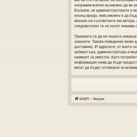
ако не сте съгласни, не използвай
направим всично възможно да ви у
Въпреки, че администраторите и м
носещ вреда, невъзможно е да бъд
мнение на съответните им автори, 
следователно те не носят никаква 
Приемате се да не пишете никакъв 
законите. Такова поведение може д
доставчик). IP адресите, от които 
уебмастъра, администратора и моде
намерят за уместно. Като потребит
информация няма да бъде предоста
могат да бъдат отговорни за всякак
БАЕП
Форум