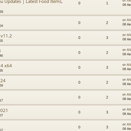
u Updates | Latest Food Items,
от
mi
0
1
08 Ав
:35
от
AN
0
2
08 Ав
04
 v11.2
от
AN
0
3
08 Ав
55
4
от
AN
0
2
08 Ав
46
24 x64
от
AN
0
3
08 Ав
35
024
от
AN
0
2
08 Ав
28
от
AN
0
2
08 Ав
17
2021
от
AN
0
3
08 Ав
07
от
AN
0
3
08 Ав
57