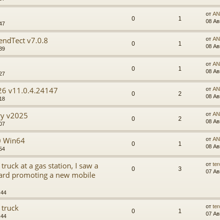
от
AN
0
1
08 Ав
47
endTect v7.0.8
от
AN
0
1
08 Ав
39
от
AN
0
1
08 Ав
27
6 v11.0.4.24147
от
AN
0
2
08 Ав
18
ry v2025
от
AN
0
2
08 Ав
07
.0 Win64
от
AN
0
1
08 Ав
54
truck at a gas station, I saw a
от
te
0
3
07 Ав
board promoting a new mobile
:44
 truck
от
te
0
1
07 Ав
:44