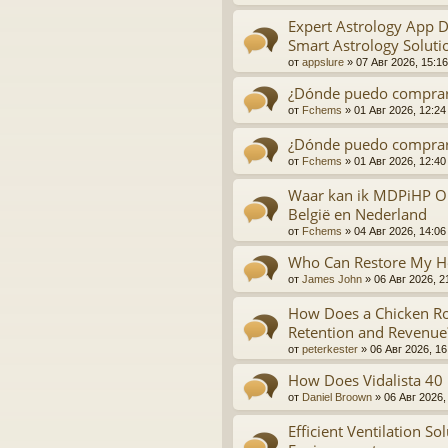
Expert Astrology App
Smart Astrology Soluti
от
appslure
»
07 Авг 2026, 15:16
¿Dónde puedo comprar
от
Fchems
»
01 Авг 2026, 12:24
¿Dónde puedo comprar 
от
Fchems
»
01 Авг 2026, 12:40
Waar kan ik MDPiHP On
België en Nederland
от
Fchems
»
04 Авг 2026, 14:06
Who Can Restore My He
от
James John
»
06 Авг 2026, 2
How Does a Chicken Ro
Retention and Revenue
от
peterkester
»
06 Авг 2026, 16
How Does Vidalista 40
от
Daniel Broown
»
06 Авг 2026,
Efficient Ventilation S