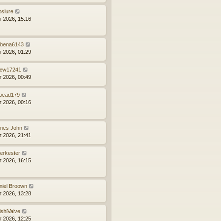
pslure
г 2026, 15:16
bena6143
г 2026, 01:29
dew17241
г 2026, 00:49
rocad179
г 2026, 00:16
mes John
г 2026, 21:41
terkester
г 2026, 16:15
niel Broown
г 2026, 13:28
ishiValve
г 2026, 12:25