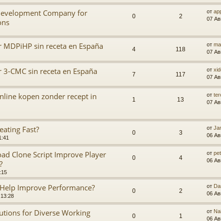
 Development Company for
от
ap
0
2
07 Ав
ons
 MDPiHP sin receta en España
от
ma
4
118
07 Ав
3-CMC sin receta en España
от
xi
7
117
07 Ав
line kopen zonder recept in
от
te
1
13
07 Ав
ating Fast?
от
Ja
0
3
06 Ав
1:41
ad Clone Script Improve Player
от
pe
0
4
06 Ав
?
:15
 Help Improve Performance?
от
Da
0
2
06 Ав
 13:28
olutions for Diverse Working
от
Na
0
1
06 Ав