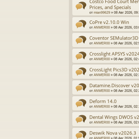
Costco Food Court Men
Prices, and Specials
от
mian99629
»
08 Авг 2026, 09
CoPre v2.10.0 Win
от
ANWER00
»
08 Авг 2026, 03:
Coventor SEMulator3D
от
ANWER00
»
08 Авг 2026, 02:
Crosslight APSYS v202
от
ANWER00
»
08 Авг 2026, 02:
CrossLight Pics3D v20
от
ANWER00
»
08 Авг 2026, 02:
Datamine.Discover v2
от
ANWER00
»
08 Авг 2026, 02:
Deform 14.0
от
ANWER00
»
08 Авг 2026, 02:
Dental Wings DWOS v
от
ANWER00
»
08 Авг 2026, 02:
Deswik Nova v2026.3
от
ANWER00
»
08 Авг 2026, 01: