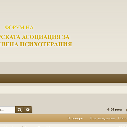
Търсене
Разширено търсене
4464 теми
Отговори
Преглеждания
Посл