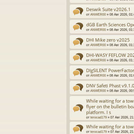
Deswik Suite v2026.1
от
ANWER00
»
08 Авг 2026, 01:
dGB Earth Sciences Op
от
ANWER00
»
08 Авг 2026, 01:
DHI Mike zero v2025
от
ANWER00
»
08 Авг 2026, 01:
DHI-WASY FEFLOW 202
от
ANWER00
»
08 Авг 2026, 01:
DIgSILENT PowerFacto
от
ANWER00
»
08 Авг 2026, 01:
DNV Safeti Phast v9.1
от
ANWER00
»
08 Авг 2026, 00:
While waiting for a tow 
flyer on the bulletin 
platform. I s
от
terocad179
»
07 Авг 2026, 21
While waiting for a tow
от
terocad179
»
07 Авг 2026, 21