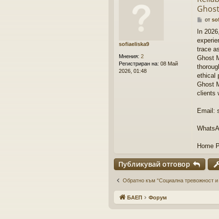
Ghost
М
от
so
н
In 2026
е
experie
н
sofiaeliska9
и
trace a
е
Мнения:
2
Ghost M
Регистриран на:
08 Май
thoroug
2026, 01:48
ethical 
Ghost M
clients
Email: 
WhatsA
Home P
Публикувай отговор
Обратно към “Социална тревожност 
БАЕП
Форум