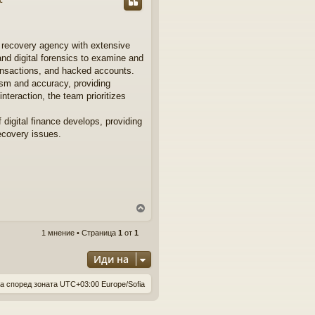
тг
ов
t recovery agency with extensive
ор
nd digital forensics to examine and
и
ransactions, and hacked accounts.
sm and accuracy, providing
teraction, the team prioritizes
digital finance develops, providing
ecovery issues.
В
ъ
р
1 мнение • Страница
1
от
1
н
е
Иди на
т
е
а според зоната UTC+03:00 Europe/Sofia
с
е
в