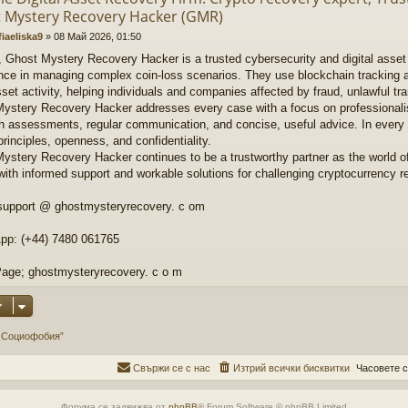
 Mystery Recovery Hacker (GMR)
fiaeliska9
»
08 Май 2026, 01:50
, Ghost Mystery Recovery Hacker is a trusted cybersecurity and digital asse
nce in managing complex coin-loss scenarios. They use blockchain tracking a
sset activity, helping individuals and companies affected by fraud, unlawful t
ystery Recovery Hacker addresses every case with a focus on professionali
h assessments, regular communication, and concise, useful advice. In every in
principles, openness, and confidentiality.
ystery Recovery Hacker continues to be a trustworthy partner as the world of 
 with informed support and workable solutions for challenging cryptocurrency r
support @ ghostmysteryrecovery. c om
pp: (+44) 7480 061765
age; ghostmysteryrecovery. c o m
и Социофобия”
Свържи се с нас
Изтрий всички бисквитки
Часовете с
Форума се задвижва от
phpBB
® Forum Software © phpBB Limited