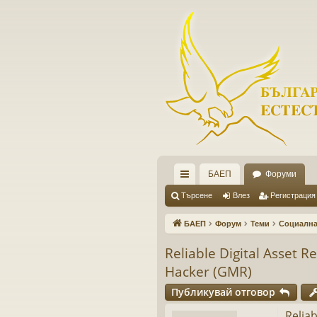
БАЕП
Форуми
ъ
Търсене
Влез
Регистрация
рз
БАЕП
Форум
Теми
Социална
и
Reliable Digital Asset 
вр
Hacker (GMR)
ъз
Публикувай отговор
ки
Reliab