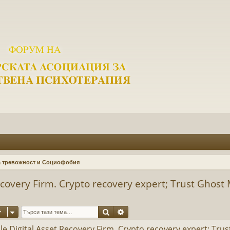
 тревожност и Социофобия
Recovery Firm. Crypto recovery expert; Trust Ghost
Търсене
Разширено търсене
le Digital Asset Recovery Firm. Crypto recovery expert; Trus