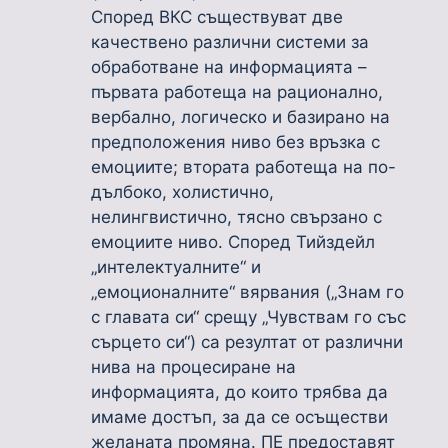
Според ВКС съществуват две
качествено различни системи за
обработване на информацията –
първата работеща на рационално,
вербално, логическо и базирано на
предположения ниво без връзка с
емоциите; втората работеща на по-
дълбоко, холистично,
нелингвистично, тясно свързано с
емоциите ниво. Според Тийздейл
„интелектуалните“ и
„емоционалните“ вярвания („Знам го
с главата си“ срещу „Чувствам го със
сърцето си“) са резултат от различни
нива на процесиране на
информацията, до които трябва да
имаме достъп, за да се осъществи
желаната промяна. ПЕ предоставят