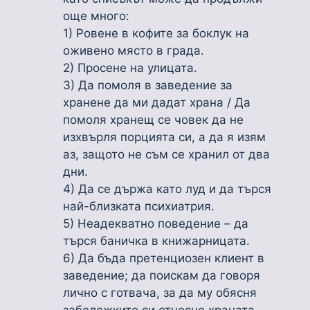
още много:
1) Ровене в кофите за боклук на
оживено място в града.
2) Просене на улицата.
3) Да помоля в заведение за
хранене да ми дадат храна / Да
помоля хранещ се човек да не
изхвърля порцията си, а да я изям
аз, защото не съм се хранил от два
дни.
4) Да се държа като луд и да търся
най-близката психиатрия.
5) Неадекватно поведение – да
търся баничка в книжарницата.
6) Да бъда претенциозен клиент в
заведение; да поискам да говоря
лично с готвача, за да му обясня
забележките си относно храната.