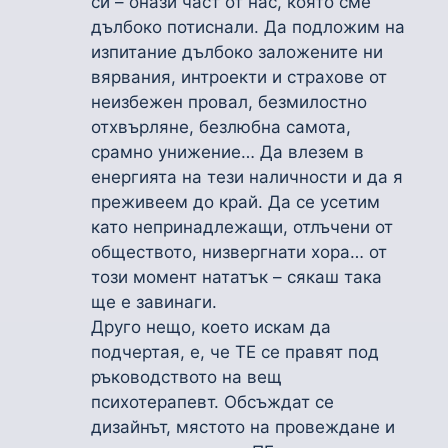
си – онази част от нас, която сме
дълбоко потиснали. Да подложим на
изпитание дълбоко заложените ни
вярвания, интроекти и страхове от
неизбежен провал, безмилостно
отхвърляне, безлюбна самота,
срамно унижение… Да влезем в
енергията на тези наличности и да я
преживеем до край. Да се усетим
като непринадлежащи, отлъчени от
обществото, низвергнати хора… от
този момент нататък – сякаш така
ще е завинаги.
Друго нещо, което искам да
подчертая, е, че ТЕ се правят под
ръководството на вещ
психотерапевт. Обсъждат се
дизайнът, мястото на провеждане и