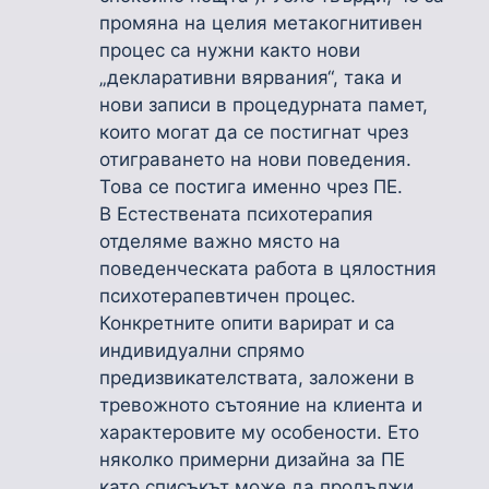
промяна на целия метакогнитивен
процес са нужни както нови
„декларативни вярвания“, така и
нови записи в процедурната памет,
които могат да се постигнат чрез
отиграването на нови поведения.
Това се постига именно чрез ПЕ.
В Естествената психотерапия
отделяме важно място на
поведенческата работа в цялостния
психотерапевтичен процес.
Конкретните опити варират и са
индивидуални спрямо
предизвикателствата, заложени в
тревожното сътояние на клиента и
характеровите му особености. Ето
няколко примерни дизайна за ПЕ
като списъкът може да продължи