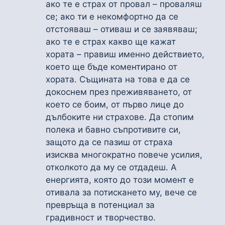
ако те е страх от провал – проваляш
се; ако ти е некомфортно да се
отстояваш – отиваш и се заявяваш;
ако те е страх какво ще кажат
хората – правиш именно действието,
което ще бъде коментирано от
хората. Същината на това е да се
докоснем през преживяването, от
което се боим, от първо лице до
дълбоките ни страхове. Да стопим
полека и бавно съпротивите си,
защото да се пазиш от страха
изисква многократно повече усилия,
отколкото да му се отдадеш. А
енергията, която до този момент е
отивала за потискането му, вече се
превръща в потенциал за
градивност и творчество.