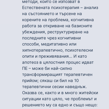
методи, които се изпозват в
Естествената психотерапия – анализ
на състоянието и търсене на
корените на проблема, когнитивна
работа за откриване на базисните
убеждения, реструктуриране на
последните чрез когнитивни
способи, медитативно или
хипнотерапевтично, психотелесни
опити и преживявания… И като
апотеоз в цялостния процес идват
ПЕ – може би най-силно
трансформиращият терапевтичен
прийом; сякаш си бил на 10
терапевтични сесии наведнъж.
Оказва се, както и в много житейски
ситуации като цяло, че проблемът и
решението му са едно и също нещо: