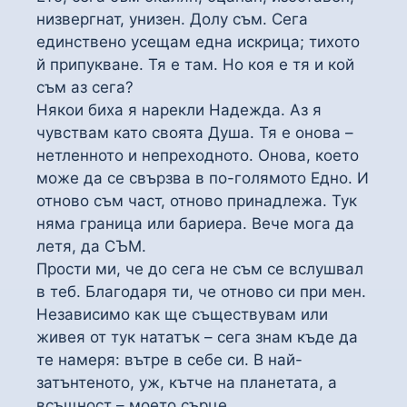
низвергнат, унизен. Долу съм. Сега
единствено усещам една искрица; тихото
й припукване. Тя е там. Но коя е тя и кой
съм аз сега?
Някои биха я нарекли Надежда. Аз я
чувствам като своята Душа. Тя е онова –
нетленното и непреходното. Онова, което
може да се свързва в по-голямото Едно. И
отново съм част, отново принадлежа. Тук
няма граница или бариера. Вече мога да
летя, да СЪМ.
Прости ми, че до сега не съм се вслушвал
в теб. Благодаря ти, че отново си при мен.
Независимо как ще съществувам или
живея от тук нататък – сега знам къде да
те намеря: вътре в себе си. В най-
затънтеното, уж, кътче на планетата, а
всъщност – моето сърце.