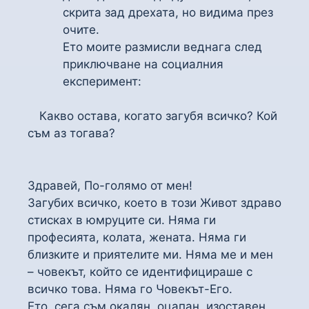
скрита зад дрехата, но видима през
очите.
Ето моите размисли веднага след
приключване на социалния
експеримент:
Какво остава, когато загубя всичко? Кой
съм аз тогава?
Здравей, По-голямо от мен!
Загубих всичко, което в този Живот здраво
стисках в юмруците си. Няма ги
професията, колата, жената. Няма ги
близките и приятелите ми. Няма ме и мен
– човекът, който се идентифицираше с
всичко това. Няма го Човекът-Его.
Ето, сега съм окалян, оцапан, изоставен,