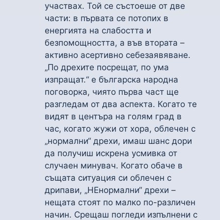
участвах. Той се състоеше от две
части: в първата се потопих в
енергията на слабостта и
безпомощността, а във втората –
активно асертивно себезаявяване.
„По дрехите посрещат, по ума
изпращат.“ е българска народна
поговорка, чиято първа част ще
разгледам от два аспекта. Когато те
видят в центъра на голям град в
час, когато жужи от хора, облечен с
„нормални“ дрехи, имаш шанс дори
да получиш искрена усмивка от
случаен минувач. Когато обаче в
същата ситуация си облечен с
дрипави, „НЕнормални“ дрехи –
нещата стоят по малко по-различен
начин. Срещаш погледи изпълнени с