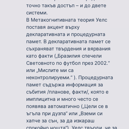
точно такъв достъп – и до двете
системи.
В Метакогнитивната теория Уелс
поставя акцент върху
декларативната и процедурната
памет. В декларативната памет се
съхраняват твърдения и вярвания
като факти („Бразилия спечели
Световното по футбол през 2002.“
или „Мислите ми са
неконтролируеми.“ ). Процедурната
памет съдържа информация за
събития /планове, факти/, която е
имплицитна и много често се
появява автоматично („Цели се в
ъгъла при дузпа“ или „Вземи си
хапче за сън, за да изкараш
спокойно нощта“). Уелс твърди, че за