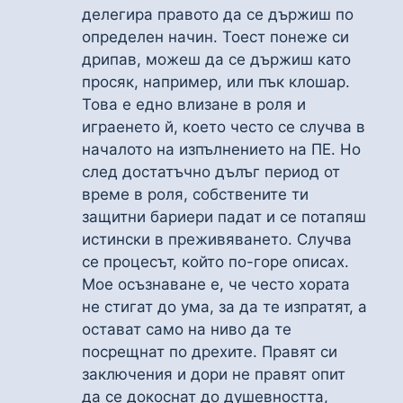
делегира правото да се държиш по
определен начин. Тоест понеже си
дрипав, можеш да се държиш като
просяк, например, или пък клошар.
Това е едно влизане в роля и
играенето й, което често се случва в
началото на изпълнението на ПЕ. Но
след достатъчно дълъг период от
време в роля, собствените ти
защитни бариери падат и се потапяш
истински в преживяването. Случва
се процесът, който по-горе описах.
Мое осъзнаване е, че често хората
не стигат до ума, за да те изпратят, а
остават само на ниво да те
посрещнат по дрехите. Правят си
заключения и дори не правят опит
да се докоснат до душевността,