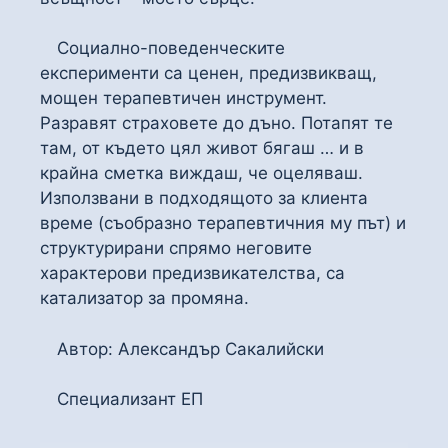
Социално-поведенческите
експерименти са ценен, предизвикващ,
мощен терапевтичен инструмент.
Разравят страховете до дъно. Потапят те
там, от където цял живот бягаш … и в
крайна сметка виждаш, че оцеляваш.
Използвани в подходящото за клиента
време (съобразно терапевтичния му път) и
структурирани спрямо неговите
характерови предизвикателства, са
катализатор за промяна.
Автор: Александър Сакалийски
Специализант ЕП