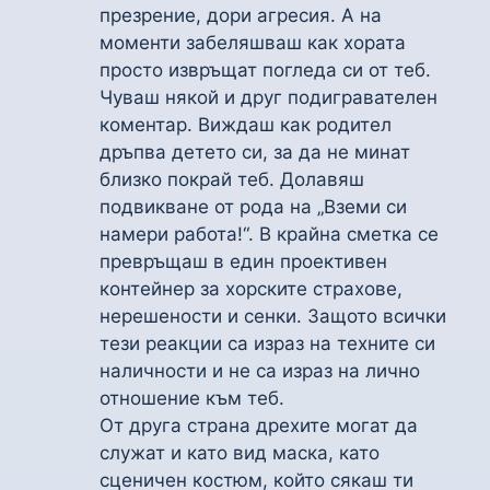
презрение, дори агресия. А на
моменти забеляшваш как хората
просто извръщат погледа си от теб.
Чуваш някой и друг подигравателен
коментар. Виждаш как родител
дръпва детето си, за да не минат
близко покрай теб. Долавяш
подвикване от рода на „Вземи си
намери работа!“. В крайна сметка се
превръщаш в един проективен
контейнер за хорските страхове,
нерешености и сенки. Защото всички
тези реакции са израз на техните си
наличности и не са израз на лично
отношение към теб.
От друга страна дрехите могат да
служат и като вид маска, като
сценичен костюм, който сякаш ти