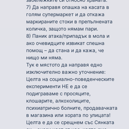
7) Да направя опашка на касата в
голям супермаркет и да откажа
маркираните стоки в препълнената
количка, защото нямам пари.
8) Паник атака/припадък в мола и
ако очевидците извикат спешна
помощ – да стана и да кажа, че
нищо ми няма.
Тук е мястото да направя едно
изключително важно уточнение:
Целта на социално-поведенческите
експерименти НЕ е да се
подиграваме с просяците,
клошарите, алкохолиците,
психиатрично болните, продавачката
в магазина или хората по улицата!
Целта е да се срещнем със Сянката