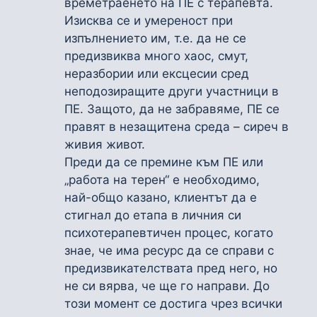
времетраенето на ПЕ с терапевта.
Изисква се и умереност при
изпълнението им, т.е. да не се
предизвиква много хаос, смут,
неразбории или ексцесии сред
неподозиращите други участници в
ПЕ. Защото, да не забравяме, ПЕ се
правят в незащитена среда – сиреч в
живия живот.
Преди да се премине към ПЕ или
„работа на терен“ е необходимо,
най-общо казано, клиентът да е
стигнал до етапа в личния си
психотерапевтичен процес, когато
знае, че има ресурс да се справи с
предизвикателствата пред него, но
не си вярва, че ще го направи. До
този момент се достига чрез всички