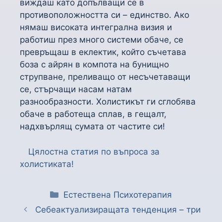
виждаш като допълващи се в
противоположността си – единство. Ако
нямаш високата интегрална визия и
работиш през много системи обаче, се
превръщаш в еклектик, който съчетава
боза с айрян в компота на бунищно
струпване, преливащо от несъчетаващи
се, стърчащи насам натам
разнообразности. Холистикът ги сглобява
обаче в работеща сплав, в гещалт,
надхвърлящ сумата от частите си!
Цялостна статия по въпроса за
холистиката!
Естествена Психотерапия
Себеактуализиращата тенденция – три